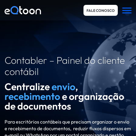
FALE CONOSCO
HOME
Contabler – Painel do cliente
QUEM SOMOS
contábil
SERVIÇOS
Centralize
envio
,
CASES
recebimento
e organização
BLOG
de documentos
Para escritórios contábeis que precisam organizar o envio
e recebimento de documentos, reduzir fluxos dispersos em
e-mail ou WhatsApp por um portal organizado e gestão