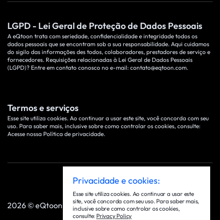
LGPD - Lei Geral de Proteção de Dados Pessoais
A eQtoon trata com seriedade, confidencialidade e integridade todos os
dados pessoais que se encontram sob a sua responsabilidade. Aqui cuidamos
do sigilo das informações des todos, colaboradores, prestadores de serviço e
fornecedores. Requisições relacionadas à Lei Geral de Dados Pessoais
(LGPD)? Entre em contato conosco no e-mail:
contato@eqtoon.com
.
Termos e serviços
Esse site utiliza cookies. Ao continuar a usar este site, você concorda com seu
uso. Para saber mais, inclusive sobre como controlar os cookies, consulte:
Acesse nossa Política de privacidade
.
Privacidade e cookies:
Esse site utiliza cookies. Ao continuar a usar este
site, você concorda com seu uso. Para saber mais,
2026 © eQtoon - Todos os direitos Reservados
inclusive sobre como controlar os cookies,
consulte:
Privacy Policy